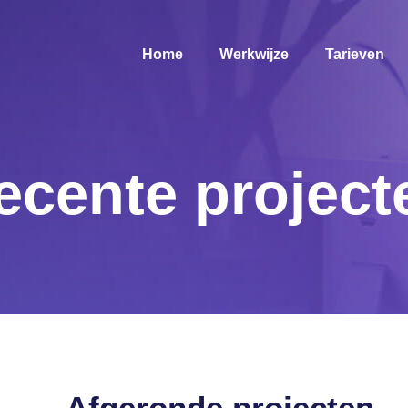
Home
Werkwijze
Tarieven
ecente project
Afgeronde projecten